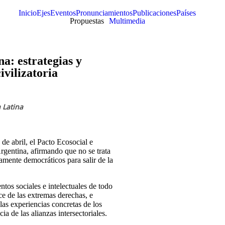
Inicio
Ejes
Eventos
Pronunciamientos
Publicaciones
Países
Propuestas
Multimedia
a: estrategias y
civilizatoria
 Latina
de abril, el Pacto Ecosocial e
Argentina, afirmando que no se trata
damente democráticos para salir de la
ntos sociales e intelectuales de todo
ce de las extremas derechas, e
 las experiencias concretas de los
ia de las alianzas intersectoriales.