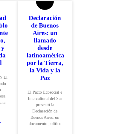
dad
Declaración
blo
de Buenos
nte
Aires: un
o,
llamado
 y
desde
da
latinoamérica
l
por la Tierra,
la Vida y la
Paz
N El
undo
a
El Pacto Ecosocial e
osa.
Intercultural del Sur
 una
presentó la
Declaración de
Buenos Aires, un
»
documento político