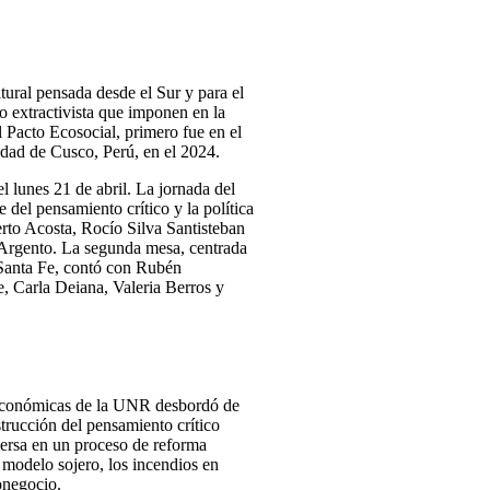
tural pensada desde el Sur y para el
no extractivista que imponen en la
l Pacto Ecosocial, primero fue en el
dad de Cusco, Perú, en el 2024.
 lunes 21 de abril. La jornada del
 del pensamiento crítico y la política
erto Acosta, Rocío Silva Santisteban
 Argento. La segunda mesa, centrada
 Santa Fe, contó con Rubén
, Carla Deiana, Valeria Berros y
 Económicas de la UNR desbordó de
strucción del pensamiento crítico
mersa en un proceso de reforma
l modelo sojero, los incendios en
ronegocio.