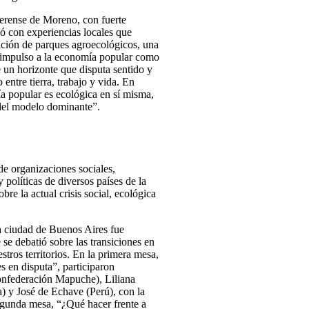
aerense de Moreno, con fuerte
ió con experiencias locales que
eación de parques agroecológicos, una
el impulso a la economía popular como
 un horizonte que disputa sentido y
entre tierra, trabajo y vida. En
mía popular es ecológica en sí misma,
 del modelo dominante”.
 de organizaciones sociales,
 políticas de diversos países de la
bre la actual crisis social, ecológica
la ciudad de Buenos Aires fue
 se debatió sobre las transiciones en
stros territorios. En la primera mesa,
es en disputa”, participaron
nfederación Mapuche), Liliana
) y José de Echave (Perú), con la
egunda mesa, “¿Qué hacer frente a