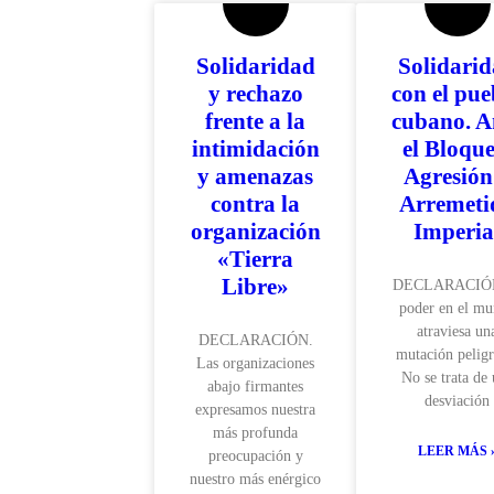
Solidaridad
Solidari
y rechazo
con el pue
frente a la
cubano. A
intimidación
el Bloque
y amenazas
Agresión
contra la
Arremeti
organización
Imperia
«Tierra
Libre»
DECLARACIÓ
poder en el m
atraviesa un
DECLARACIÓN.
mutación peligr
Las organizaciones
No se trata de
abajo firmantes
desviación
expresamos nuestra
más profunda
LEER MÁS 
preocupación y
nuestro más enérgico