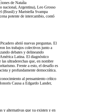
ciones de Natalia
do nacional, Argentina), Leo Grosso
l (Brasil) y Maristella Svampa
scena potente de intercambio, contó
l Picadero abrió nuevas preguntas. El
ron los trabajos colectivos junto a
dizando debates y delineando
n América Latina. El diagnóstico
e las ultraderechas que, en nombre
itarismo. Frente a esto, el desafío es
rracista y profundamente democrática.
econocimiento al pensamiento crítico
 Honoris Causa a Edgardo Lander,
as y alternativas que ya existen y en