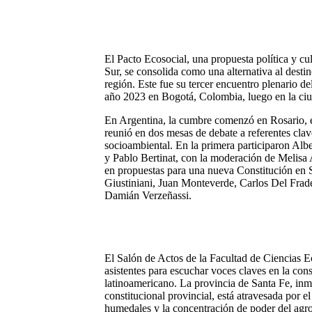
El Pacto Ecosocial, una propuesta política y cul
Sur, se consolida como una alternativa al desti
región. Este fue su tercer encuentro plenario de
año 2023 en Bogotá, Colombia, luego en la ciu
En Argentina, la cumbre comenzó en Rosario, el
reunió en dos mesas de debate a referentes clave
socioambiental. En la primera participaron Alb
y Pablo Bertinat, con la moderación de Melisa
en propuestas para una nueva Constitución en
Giustiniani, Juan Monteverde, Carlos Del Frade
Damián Verzeñassi.
El Salón de Actos de la Facultad de Ciencias
asistentes para escuchar voces claves en la con
latinoamericano. La provincia de Santa Fe, in
constitucional provincial, está atravesada por e
humedales y la concentración de poder del ag