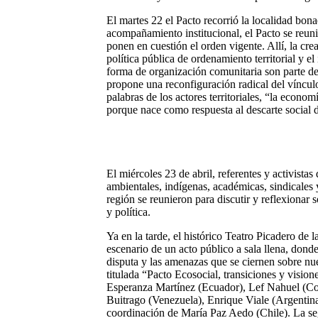
El martes 22 el Pacto recorrió la localidad bon
acompañamiento institucional, el Pacto se reun
ponen en cuestión el orden vigente. Allí, la cr
política pública de ordenamiento territorial y 
forma de organización comunitaria son parte de
propone una reconfiguración radical del vínculo 
palabras de los actores territoriales, “la econo
porque nace como respuesta al descarte social
El miércoles 23 de abril, referentes y activistas
ambientales, indígenas, académicas, sindicales y
región se reunieron para discutir y reflexionar so
y política.
Ya en la tarde, el histórico Teatro Picadero de 
escenario de un acto público a sala llena, donde
disputa y las amenazas que se ciernen sobre nue
titulada “Pacto Ecosocial, transiciones y vision
Esperanza Martínez (Ecuador), Lef Nahuel (Co
Buitrago (Venezuela), Enrique Viale (Argentina
coordinación de María Paz Aedo (Chile). La s