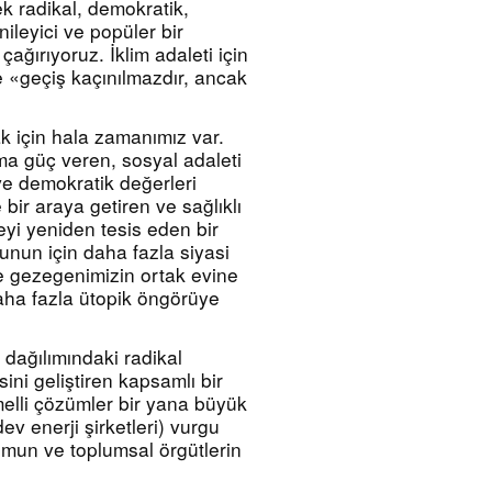
k radikal, demokratik, 
ileyici ve popüler bir 
ırıyoruz. İklim adaleti için 
 «geçiş kaçınılmazdır, ancak 
k için hala zamanımız var. 
 güç veren, sosyal adaleti 
 ve demokratik değerleri 
e bir araya getiren ve sağlıklı 
eyi yeniden tesis eden bir 
nun için daha fazla siyasi 
 gezegenimizin ortak evine 
ha fazla ütopik öngörüye 
dağılımındaki radikal 
ini geliştiren kapsamlı bir 
elli çözümler bir yana büyük 
ev enerji şirketleri) vurgu 
umun ve toplumsal örgütlerin 