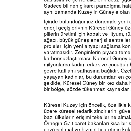
Sadece bilinen çıkarcı paradigma hâlâ
aynı zamanda Kuzey’in Güney’e olan e
İçinde bulunduğumuz dönemde yeni ol
enerji geçişleri»nin Küresel Güney üze
pillerin üretimi için kobalt ve lityum, rü
ağacı, büyük güneş enerjisi santralleri
projeleri için yeni altyapı sağlama ko
yaratmasıdır. Zenginlerin piyasa temell
karbonsuzlaştırması, Küresel Güney’de
milyonlarca kadın, erkek ve çocuğun ha
çevre katliamı safhasına bağlıdır. Özel
yaşayan kadınlar, bu durumdan en çok 
şekilde, Küresel Güney bir kez daha Ku
bir bölge, sözde tükenmez kaynaklar s
Küresel Kuzey için öncelik, özellikle 
üzere küresel tedarik zincirlerini güve
bazı ülkelerin erişimi tekellerine alma
Örneğin G7 ticaret bakanları kısa bir s
çevresel mal ve hizmet ticaretinin kola