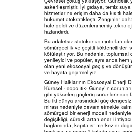
Çevresel çöküş yaklaşıyor. Gündelik 
askerileşmiştir. İyi gıdaya, temiz suya 
hizmetlerine erişim daha da kısıtlı hal
hükümet otokratikleşti. Zenginler dah
hale geldi ve düzenlenmemiş teknoloji 
hızlandırdı.
Bu adaletsiz statükonun motorları olan
sömürgecilik ve çeşitli köktencilikler 
kötüleştiriyor. Bu nedenle, toplumsal c
yenileyici ve popüler, aynı anda hem y
olan yeni ekososyal geçiş ve dönüşüm v
ve hayata geçirmeliyiz.
Güney Halklarının Ekososyal Enerji 
Küresel -jeopolitik- Güney’in sorunlar
gibi yükselen güçlerin sorunlarından 
Bu iki dünya arasındaki güç dengesizl
mirası nedeniyle devam etmekle kalm
sömürgeci bir enerji modeli nedeniyle d
değişikliği, sürekli artan enerji ihtiyacı
bağlamında, kapitalist merkezler doğal
baskısını ve çevre ülkelerin ucuz işgü