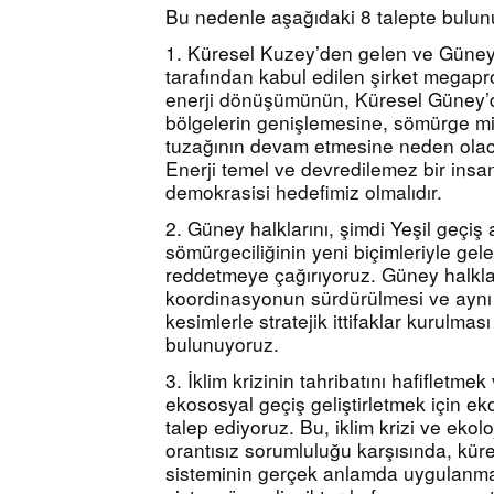
Bu nedenle aşağıdaki 8 talepte bulun
1. Küresel Kuzey’den gelen ve Güney
tarafından kabul edilen şirket megapro
enerji dönüşümünün, Küresel Güney’de
bölgelerin genişlemesine, sömürge mir
tuzağının devam etmesine neden olac
Enerji temel ve devredilemez bir insan 
demokrasisi hedefimiz olmalıdır.
2. Güney halklarını, şimdi Yeşil geçiş a
sömürgeciliğinin yeni biçimleriyle gel
reddetmeye çağırıyoruz. Güney halklar
koordinasyonun sürdürülmesi ve aynı 
kesimlerle stratejik ittifaklar kurulması 
bulunuyoruz.
3. İklim krizinin tahribatını hafifletmek
ekososyal geçiş geliştirletmek için ek
talep ediyoruz. Bu, iklim krizi ve ekol
orantısız sorumluluğu karşısında, küre
sisteminin gerçek anlamda uygulanmas