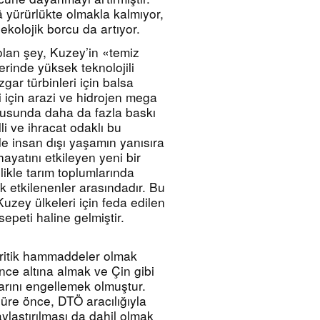
 yürürlükte olmakla kalmıyor, 
kolojik borcu da artıyor.
an şey, Kuzey’in «temiz 
rinde yüksek teknolojili 
zgar türbinleri için balsa 
 için arazi ve hidrojen mega 
nusunda daha da fazla baskı 
i ve ihracat odaklı bu 
 insan dışı yaşamın yanısıra 
yatını etkileyen yeni bir 
likle tarım toplumlarında 
etkilenenler arasındadır. Bu 
zey ülkeleri için feda edilen 
epeti haline gelmiştir.
kritik hammaddeler olmak 
nce altına almak ve Çin gibi 
larını engellemek olmuştur. 
üre önce, DTÖ aracılığıyla 
ylaştırılması da dahil olmak 