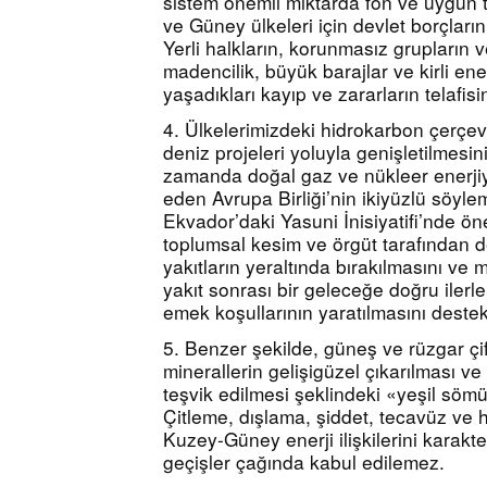
sistem önemli miktarda fon ve uygun tek
ve Güney ülkeleri için devlet borçlarının
Yerli halkların, korunmasız grupların ve
madencilik, büyük barajlar ve kirli ener
yaşadıkları kayıp ve zararların telafisi
4. Ülkelerimizdeki hidrokarbon çerçeve
deniz projeleri yoluyla genişletilmesin
zamanda doğal gaz ve nükleer enerjiyi 
eden Avrupa Birliği’nin ikiyüzlü söyle
Ekvador’daki Yasuni İnisiyatifi’nde ön
toplumsal kesim ve örgüt tarafından de
yakıtların yeraltında bırakılmasını ve 
yakıt sonrası bir geleceğe doğru ilerle
emek koşullarının yaratılmasını destek
5. Benzer şekilde, güneş ve rüzgar çiftli
minerallerin gelişigüzel çıkarılması ve
teşvik edilmesi şeklindeki «yeşil sömü
Çitleme, dışlama, şiddet, tecavüz ve
Kuzey-Güney enerji ilişkilerini karakte
geçişler çağında kabul edilemez.