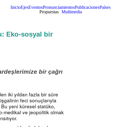
Inicio
Ejes
Eventos
Pronunciamientos
Publicaciones
Países
Propuestas
Multimedia
: Eko-sosyal bir
rdeşlerimize bir çağrı
 iki yıldan fazla bir süre 
şgalinin feci sonuçlarıyla 
. Bu yeni küresel statüko, 
o-medikal ve jeopolitik olmak 
nsıtıyor.