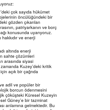
uyoruz:
’deki çok sayıda hükümet 
jelerinin öncülüğündeki bir 
ki gözden çıkarılan 
asının, patriyarkanın ve borç 
ağı konusunda uyarıyoruz. 
hakkıdır ve enerji 
dı altında enerji 
en sahte çözümleri 
ı arasında siyasi 
zamanda Kuzey’deki kritik 
için açık bir çağrıda 
 ve adil ve popüler bir 
olojik borcun ödenmesini 
ojik çöküşteki Küresel Kuzeyin 
sel Güney’e bir tazminat 
ı anlamına gelmektedir. Bu 