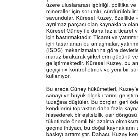
üzere uluslararası işbirliği, politika ve 
mineraller için sorumlu, sürdürülebilir v
savundular. Küresel Kuzey, özellikle «
ayrılmaz parçası olan kaynaklara olan i
Küresel Güney ile daha fazla ticaret v
için bastırmaktadır. Ticaret ve yatırım
için tasarlanan bu anlaşmalar, yatırı
(ISDS) mekanizmalarına göre devletler
maruz bırakarak şirketlerin gücünü ve
geliştirmektedir. Küresel Kuzey, bu an
geçişini» kontrol etmek ve yeni bir sö
kullanıyor.
Bu arada Güney hükümetleri, Kuzey’e
sanayi ve büyük ölçekli tarımı geliştir
tuzağına düştüler. Bu borçları geri öd
kendilerini topraktan daha fazla kayn
hissederek bir eşitsizlik kısır döngüsü
tüketimde önemli bir azalma olmaksızın 
geçme ihtiyacı, bu doğal kaynakların
baskıyı arttırmıştır. Dahası, Kuzey k