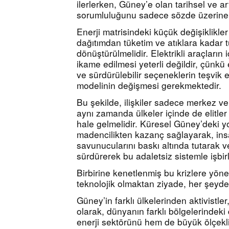
ilerlerken, Güney’e olan tarihsel ve art
sorumluluğunu sadece sözde üzerine a
Enerji matrisindeki küçük değişiklikler 
dağıtımdan tüketim ve atıklara kadar t
dönüştürülmelidir. Elektrikli araçların 
ikame edilmesi yeterli değildir, çünkü e
ve sürdürülebilir seçeneklerin teşvik e
modelinin değişmesi gerekmektedir.
Bu şekilde, ilişkiler sadece merkez ve 
aynı zamanda ülkeler içinde de elitler
hale gelmelidir. Küresel Güney’deki yoz
madencilikten kazanç sağlayarak, insa
savunucularını baskı altında tutarak ve
sürdürerek bu adaletsiz sistemle işbirli
Birbirine kenetlenmiş bu krizlere yöne
teknolojik olmaktan ziyade, her şeyden
Güney’in farklı ülkelerinden aktivistler,
olarak, dünyanın farklı bölgelerindeki 
enerji sektörünü hem de büyük ölçekli e