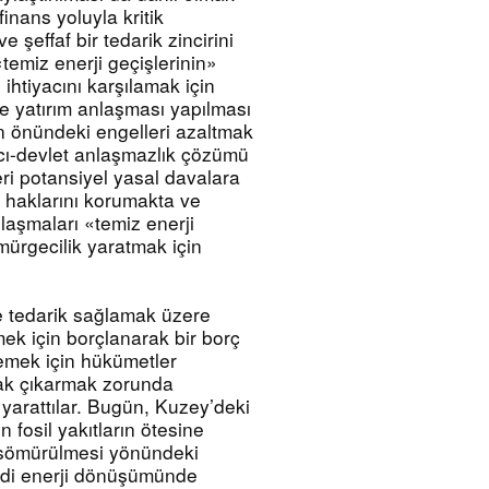
finans yoluyla kritik 
e şeffaf bir tedarik zincirini 
temiz enerji geçişlerinin» 
htiyacını karşılamak için 
e yatırım anlaşması yapılması 
ın önündeki engelleri azaltmak 
mcı-devlet anlaşmazlık çözümü 
i potansiyel yasal davalara 
 haklarını korumakta ve 
laşmaları «temiz enerji 
mürgecilik yaratmak için 
 tedarik sağlamak üzere 
mek için borçlanarak bir borç 
emek için hükümetler 
ak çıkarmak zorunda 
 yarattılar. Bugün, Kuzey’deki 
fosil yakıtların ötesine 
 sömürülmesi yönündeki 
endi enerji dönüşümünde 