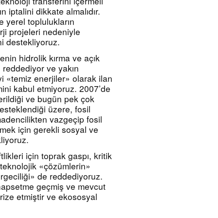
noloji transferini içermeli 
 iptalini dikkate almalıdır. 
 yerel toplulukların 
ji projeleri nedeniyle 
ni destekliyoruz.
nin hidrolik kırma ve açık 
i reddediyor ve yakın 
«temiz enerjiler» olarak ilan 
mini kabul etmiyoruz. 2007’de 
erildiği ve bugün pek çok 
steklendiği üzere, fosil 
madencilikten vazgeçip fosil 
mek için gerekli sosyal ve 
liyoruz.
kleri için toprak gaspı, kritik 
 teknolojik «çözümlerin» 
rgeciliği» de reddediyoruz. 
 hapsetme geçmiş ve mevcut 
rize etmiştir ve ekososyal 