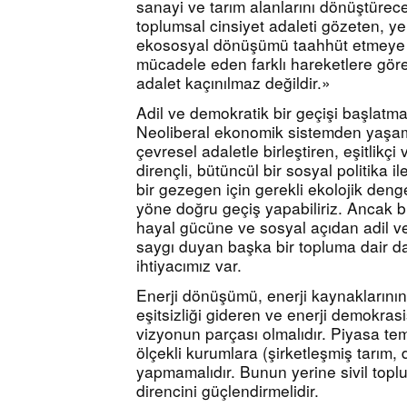
sanayi ve tarım alanlarını dönüştürece
toplumsal cinsiyet adaleti gözeten, yen
ekososyal dönüşümü taahhüt etmeye çağ
mücadele eden farklı hareketlere göre
adalet kaçınılmaz değildir.»
Adil ve demokratik bir geçişi başlatma
Neoliberal ekonomik sistemden yaşama
çevresel adaletle birleştiren, eşitlikçi
dirençli, bütüncül bir sosyal politika il
bir gezegen için gerekli ekolojik deng
yöne doğru geçiş yapabiliriz. Ancak bu
hayal gücüne ve sosyal açıdan adil ve
saygı duyan başka bir topluma dair da
ihtiyacımız var.
Enerji dönüşümü, enerji kaynaklarının 
eşitsizliği gideren ve enerji demokrasis
vizyonun parçası olmalıdır. Piyasa tem
ölçekli kurumlara (şirketleşmiş tarım, d
yapmamalıdır. Bunun yerine sivil topl
direncini güçlendirmelidir.