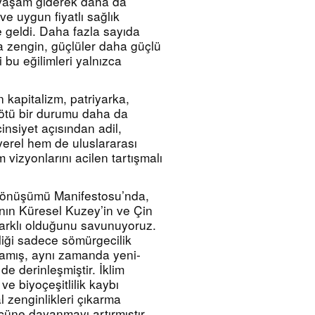
yaşam giderek daha da 
ve uygun fiyatlı sağlık 
e geldi. Daha fazla sayıda 
a zengin, güçlüler daha güçlü 
bu eğilimleri yalnızca 
 kapitalizm, patriyarka, 
kötü bir durumu daha da 
insiyet açısından adil, 
erel hem de uluslararası 
izyonlarını acilen tartışmalı 
Dönüşümü Manifestosu’nda, 
ının Küresel Kuzey’in ve Çin 
farklı olduğunu savunuyoruz. 
iği sadece sömürgecilik 
amış, aynı zamanda yeni-
e derinleşmiştir. İklim 
 ve biyoçeşitlilik kaybı 
 zenginlikleri çıkarma 
cüne dayanmayı artırmıştır. 