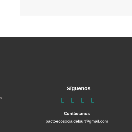
Síguenos
s
Contáctanos
pactoecosocialdelsur@gmail.com